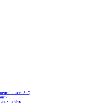
инений класса SkQ
вании
анах ex vivo