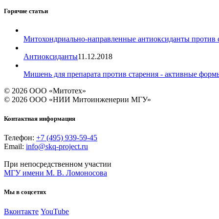
Горячие статьи
Митохондриально-направленные антиоксиданты против 
Антиоксиданты
11.12.2018
Мишень для препарата против старения - активные форм
© 2026 ООО «Митотех»
© 2026 ООО «НИИ Митоинженерии МГУ»
Контактная информация
Телефон:
+7 (495) 939-59-45
Email:
info@skq-project.ru
При непосредственном участии
МГУ имени М. В. Ломоносова
Мы в соцсетях
Вконтакте
YouTube