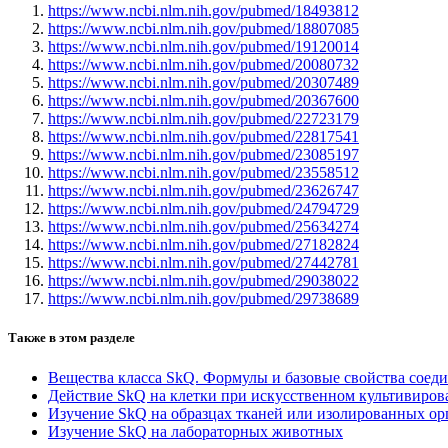
https://www.ncbi.nlm.nih.gov/pubmed/18493812
https://www.ncbi.nlm.nih.gov/pubmed/18807085
https://www.ncbi.nlm.nih.gov/pubmed/19120014
https://www.ncbi.nlm.nih.gov/pubmed/20080732
https://www.ncbi.nlm.nih.gov/pubmed/20307489
https://www.ncbi.nlm.nih.gov/pubmed/20367600
https://www.ncbi.nlm.nih.gov/pubmed/22723179
https://www.ncbi.nlm.nih.gov/pubmed/22817541
https://www.ncbi.nlm.nih.gov/pubmed/23085197
https://www.ncbi.nlm.nih.gov/pubmed/23558512
https://www.ncbi.nlm.nih.gov/pubmed/23626747
https://www.ncbi.nlm.nih.gov/pubmed/24794729
https://www.ncbi.nlm.nih.gov/pubmed/25634274
https://www.ncbi.nlm.nih.gov/pubmed/27182824
https://www.ncbi.nlm.nih.gov/pubmed/27442781
https://www.ncbi.nlm.nih.gov/pubmed/29038022
https://www.ncbi.nlm.nih.gov/pubmed/29738689
Также в этом разделе
Вещества класса SkQ. Формулы и базовые свойства соед
Действие SkQ на клетки при искусственном культивиро
Изучение SkQ на образцах тканей или изолированных орг
Изучение SkQ на лабораторных животных