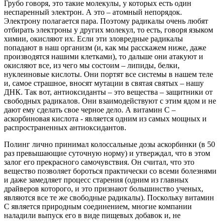
Грубо говоря, это такие молекулы, у которых есть один
неспаренный электрон. А это – атомный непорядок.
Электрону полагается пара. Поэтому радикалы очень любят
отбирать электроны у других молекул, то есть, говоря языком
химии, окисляют их. Если эти зловредные радикалы
попадают в наш организм (и, как мы расскажем ниже, даже
производятся нашими клетками), то дальше они атакуют и
окисляют все, из чего мы состоим – липиды, белки,
нуклеиновые кислоты. Они портят все системы в нашем теле
и, самое страшное, вносят мутации в святая святых – нашу
ДНК. Так вот, антиоксиданты – это вещества – защитники от
свободных радикалов. Они взаимодействуют с этим ядом и не
дают ему сделать свое черное дело. А витамин С –
аскорбиновая кислота - является одним из самых мощных и
распространенных антиоксидантов.
Полинг лично принимал колоссальные дозы аскорбинки (в 50
раз превышающие суточную норму) и утверждал, что в этом
залог его прекрасного самочувствия. Он считал, что это
вещество позволяет бороться практически со всеми болезнями
и даже замедляет процесс старения (одним из главных
драйверов которого, и это признают большинство ученых,
являются все те же свободные радикалы). Поскольку витамин
С является природным соединением, многие компании
наладили выпуск его в виде пищевых добавок и, не