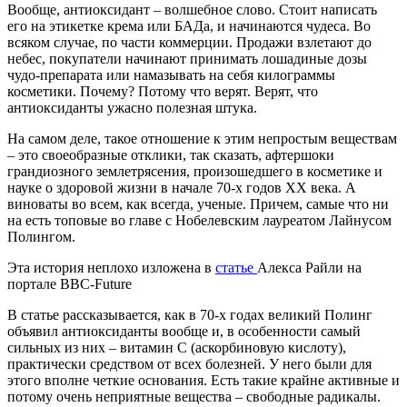
Вообще, антиоксидант – волшебное слово. Стоит написать
его на этикетке крема или БАДа, и начинаются чудеса. Во
всяком случае, по части коммерции. Продажи взлетают до
небес, покупатели начинают принимать лошадиные дозы
чудо-препарата или намазывать на себя килограммы
косметики. Почему? Потому что верят. Верят, что
антиоксиданты ужасно полезная штука.
На самом деле, такое отношение к этим непростым веществам
– это своеобразные отклики, так сказать, афтершоки
грандиозного землетрясения, произошедшего в косметике и
науке о здоровой жизни в начале 70-х годов XX века. А
виноваты во всем, как всегда, ученые. Причем, самые что ни
на есть топовые во главе с Нобелевским лауреатом Лайнусом
Полингом.
Эта история неплохо изложена в
статье
Алекса Райли на
портале BBC-Future
В статье рассказывается, как в 70-х годах великий Полинг
объявил антиоксиданты вообще и, в особенности самый
сильных из них – витамин С (аскорбиновую кислоту),
практически средством от всех болезней. У него были для
этого вполне четкие основания. Есть такие крайне активные и
потому очень неприятные вещества – свободные радикалы.