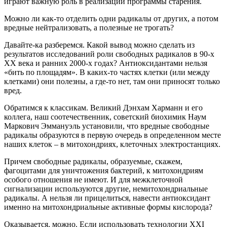
играют важную роль в реализации программы старения.
Можно ли как-то отделить одни радикалы от других, а потом
вредные нейтрализовать, а полезные не трогать?
Давайте-ка разберемся. Какой вывод можно сделать из
результатов исследований роли свободных радикалов в 90-х
XX века и ранних 2000-х годах? Антиоксидантами нельзя
«бить по площадям». В каких-то частях клетки (или между
клетками) они полезны, а где-то нет, там они приносят только
вред.
Обратимся к классикам. Великий Дэнхам Харманн и его
коллега, наш соотечественник, советский биохимик Наум
Маркович Эммануэль установили, что вредные свободные
радикалы образуются в первую очередь в определенном месте
наших клеток – в митохондриях, клеточных электростанциях.
Причем свободные радикалы, образуемые, скажем,
фагоцитами для уничтожения бактерий, к митохондриям
особого отношения не имеют. И для межклеточной
сигнализации используются другие, немитохондриальные
радикалы. А нельзя ли прицелиться, навести антиоксидант
именно на митохондриальные активные формы кислорода?
Оказывается, можно. Если использовать технологии XXI