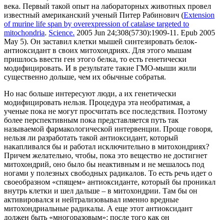
века. Первый такой опыт на лабораторных животных провел
известный американский ученый Питер Рабинович (
Extension
of murine life span by overexpression of catalase targeted to
mitochondria
.
Science.
2005 Jun 24;308(5730):1909-11. Epub 2005
May 5). Он заставил клетки мышей синтезировать белок-
антиоксидант в своих митохондриях. Для этого мышам
пришлось ввести ген этого белка, то есть генетически
модифицировать. И в результате такие ГМО-мыши жили
существенно дольше, чем их обычные собратья.
Но нас больше интересуют люди, а их генетически
модифицировать нельзя. Процедура эта необратимая, а
ученые пока не могут просчитать все последствия. Поэтому
более перспективным пока представляется путь так
называемой фармакологической интервенции. Проще говоря,
нельзя ли разработать такой антиоксидант, который
накапливался бы и работал исключительно в митохондриях?
Причем желательно, чтобы, пока это вещество не достигнет
митохондрий, оно было бы неактивным и не мешалось под
ногами у полезных свободных радикалов. То есть речь идет о
своеобразном «спящем» антиоксиданте, который бы проникал
внутрь клетки и шел дальше – в митохондрии. Там бы он
активировался и нейтрализовывал именно вредные
митохондриальные радикалы. А еще этот антиоксидант
должен быть «многоразовым»: после того как он