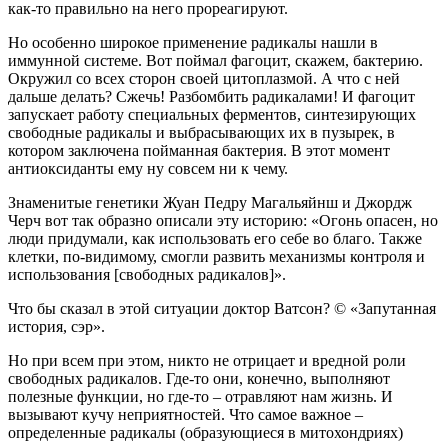
как-то правильно на него прореагируют.
Но особенно широкое применение радикалы нашли в
иммунной системе. Вот поймал фагоцит, скажем, бактерию.
Окружил со всех сторон своей цитоплазмой. А что с ней
дальше делать? Сжечь! Разбомбить радикалами! И фагоцит
запускает работу специальных ферментов, синтезирующих
свободные радикалы и выбрасывающих их в пузырек, в
котором заключена пойманная бактерия. В этот момент
антиоксиданты ему ну совсем ни к чему.
Знаменитые генетики Жуан Педру Магальяйнш и Джордж
Черч вот так образно описали эту историю: «Огонь опасен, но
люди придумали, как использовать его себе во благо. Также
клетки, по-видимому, смогли развить механизмы контроля и
использования [свободных радикалов]».
Что бы сказал в этой ситуации доктор Ватсон? © «Запутанная
история, сэр».
Но при всем при этом, никто не отрицает и вредной роли
свободных радикалов. Где-то они, конечно, выполняют
полезные функции, но где-то – отравляют нам жизнь. И
вызывают кучу неприятностей. Что самое важное –
определенные радикалы (образующиеся в митохондриях)