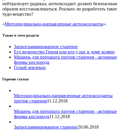
нейтрализует радикал, антиоксидант должен безопасным
образом восстанавливаться. Реально ли разработать такое
чудо-вещество?
«
Митохондриально-направленные антиоксиданты
».
Также в этом разделе
Запрограммированное старение
Его величество Геном или кто у нас в доме хозяин
Мишень для препарата против старения - активные
формы кислорода
Голый землекоп
Горячие статьи
Митохондриально-направленные антиоксиданты
против старения
11.12.2018
Мишень для препарата против старения - активные
формы кислорода
11.12.2018
Запрограммированное старение
20.06.2018