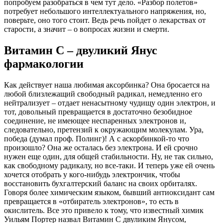
попробуем разобраться в чем тут дело. «Разбор полетов»
потребует небольшого интеллектуального напряжения, но,
поверьте, оно того стоит. Ведь речь пойдет о лекарствах от
старости, а значит – о вопросах жизни и смерти.
Витамин С – двуликий Янус
фармакологии
Как действует наша любимая аксорбинка? Она бросается на
любой близлежащий свободный радикал, немедленно его
нейтрализует – отдает ненасытному чудищу один электрон, и
тот, довольный превращается в достаточно безобидное
соединение, не имеющее неспаренных электронов и,
следовательно, претензий к окружающим молекулам. Ура,
победа (думал проф. Полинг)! А с аскорбинкой-то что
произошло? Она же осталась без электрона. И ей срочно
нужен еще один, для общей стабильности. Ну, не так сильно,
как свободному радикалу, но все-таки. И теперь уже ей очень
хочется отобрать у кого-нибудь электрончик, чтобы
восстановить бухгалтерский баланс на своих орбиталях.
Говоря более химическим языком, бывший антиоксидант сам
превращается в «отбиратель электронов», то есть в
окислитель. Все это привело к тому, что известный химик
Уильям Портер назвал Витамин С двуликим Янусом,