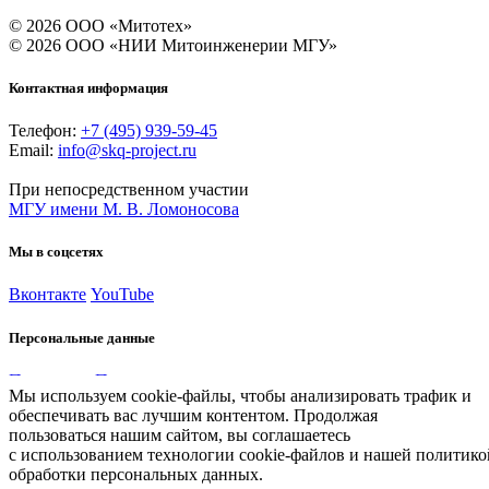
© 2026 ООО «Митотех»
© 2026 ООО «НИИ Митоинженерии МГУ»
Контактная информация
Телефон:
+7 (495) 939-59-45
Email:
info@skq-project.ru
При непосредственном участии
МГУ имени М. В. Ломоносова
Мы в соцсетях
Вконтакте
YouTube
Персональные данные
ПоложениеПоложение о порядке хранения и защиты
Мы используем cookie-файлы, чтобы анализировать трафик и
персональных данных пользователей
обеспечивать вас лучшим контентом. Продолжая
пользоваться нашим сайтом, вы соглашаетесь
с использованием технологии cookie-файлов и нашей политико
обработки персональных данных.
Разработка сайта: Дмитрий Фырнин