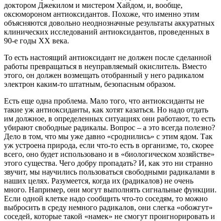
доктором Джекилом и мистером Хайдом, и, вообще,
оксюмороном антиоксидантов. Похоже, что именно этим
объясняются довольно неоднозначные результаты аккуратных
клинических исследований антиоксидантов, проведенных в
90-е годы XX века.
То есть настоящий антиоксидант не должен после сделанной
работы превращаться в неуправляемый окислитель. Вместо
этого, он должен возмещать отобранный у него радикалом
электрон каким-то штатным, безопасным образом.
Есть еще одна проблема. Мало того, что антиоксиданты не
такие уж антиоксиданты, как хотят казаться. Но надо отдать
им должное, в определенных ситуациях они работают, то есть
убирают свободные радикалы. Вопрос – а это всегда полезно?
Дело в том, что мы уже давно «сроднились» с этим ядом. Так
уж устроена природа, если что-то есть в организме, то, скорее
всего, оно будет использовано и в «биологическом хозяйстве»
этого существа. Чего добру пропадать? И, как это ни странно
звучит, мы научились пользоваться свободными радикалами в
наших целях. Разумеется, когда их (радикалов) не очень
много. Например, они могут выполнять сигнальные функции.
Если одной клетке надо сообщить что-то соседям, то можно
выбросить в среду немного радикалов, они слегка «обожгут»
соседей, которые такой «намек» не смогут проигнорировать и