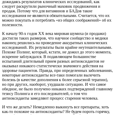
дожидаясь результатов клинических исследований, как
следует раскрутили рыночный маховик продвижения и
продаж. Потому что для витаминов и БАДов такие
исследования не являются обязательными. Считается, что их
можно покупать и потреблять «из общих соображений» об их
полезности.
К началу 90-х годов XX века мировая шумиха (и продажи)
достигли таких размеров, что научное сообщество и медики
наконец решились на проведение аккуратных клинических
исследований. Их результаты были крайне неутешительными.
Похоже Полинг, который, кстати, не дожил до этого момента,
искренне заблуждался. В подавляющем большинстве
испытаний длительный прием разных антиоксидантов не
оказывал никакого статистически значимого действия на
здоровье пациентов. Правда, при определенных заболеваниях,
некоторые антиоксиданты все-таки помогали вылечить
болезнь (в качестве дополнения к более серьезной терапии),
но при других, наоборот, ухудшали ситуацию. И что самое
обидное, не было получено никаких подтверждений главному
тезису Полинга и его последователей, о том что
антиоксиданты замедляют процесс старения человека.
И что же делать? Немедленно выкинуть все препараты, хоть
как-то похожие на антиоксиданты? Не будем пороть горячку,